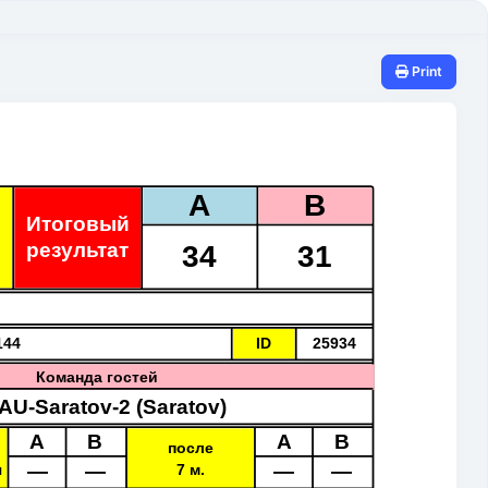
Print
A
B
Итоговый
34
31
результат
144
ID
25934
Команда гостей
U-Saratov-2 (Saratov)
A
B
A
B
после
—
—
—
—
я
7 м.