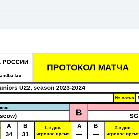
А РОССИИ
ПРОТОКОЛ МАТЧА
ndball.ru
Juniors U22, season 2023-2024
№ матча
зяев
B
scow)
SGA
A
B
A
B
я
1-е доп.
2-е доп.
34
31
—
—
игровое время
игровое врем