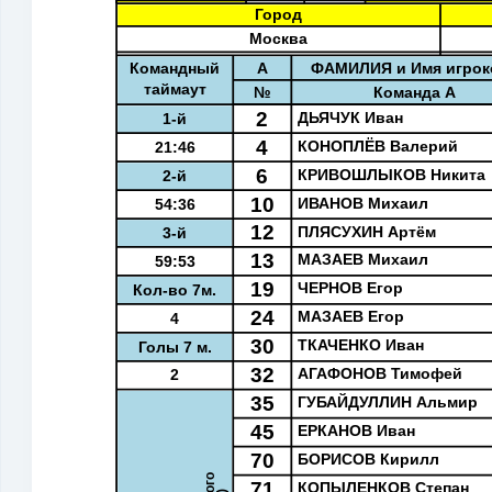
Город
Москва
Командный
A
ФАМИЛИЯ и Имя игроко
таймаут
№
Команда A
2
ДЬЯЧУК Иван
1-й
4
КОНОПЛЁВ Валерий
21:46
6
КРИВОШЛЫКОВ Никита
2-й
10
ИВАНОВ Михаил
54:36
12
ПЛЯСУХИН Артём
3-й
13
МАЗАЕВ Михаил
59:53
19
ЧЕРНОВ Егор
Кол-во 7м.
24
МАЗАЕВ Егор
4
30
ТКАЧЕНКО Иван
Голы 7 м.
32
АГАФОНОВ Тимофей
2
35
ГУБАЙДУЛЛИН Альмир
45
ЕРКАНОВ Иван
70
БОРИСОВ Кирилл
71
КОПЫЛЕНКОВ Степан