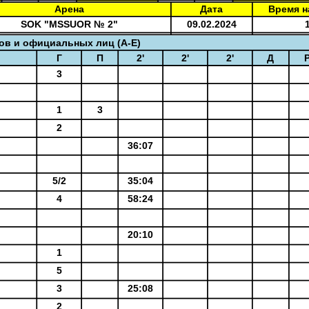
Арена
Дата
Время н
SOK "MSSUOR № 2"
09.02.2024
в и официальных лиц (A-E)
Г
П
2'
2'
2'
Д
3
1
3
2
36:07
5/2
35:04
4
58:24
20:10
1
5
3
25:08
2