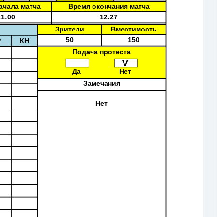
ачала матча
Время окончания матча
11:00
12:27
Зрители
Вместимость
50
150
Р
КН
Подача протеста
V
Да
Нет
Замечания
Нет