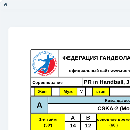
ФЕДЕРАЦИЯ ГАНДБОЛ
официальный сайт www.rusha
PR in Handball, 
Соревнование
Жен.
Муж.
V
этап
-
Команда хо
A
CSKА-2 (Mo
A
B
1-й тайм
основное врем
14
12
(30')
(60')