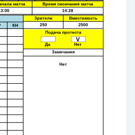
ачала матча
Время окончания матча
13:00
14:28
Зрители
Вместимость
250
2500
Р
КН
Подача протеста
V
Да
Нет
Замечания
Нет