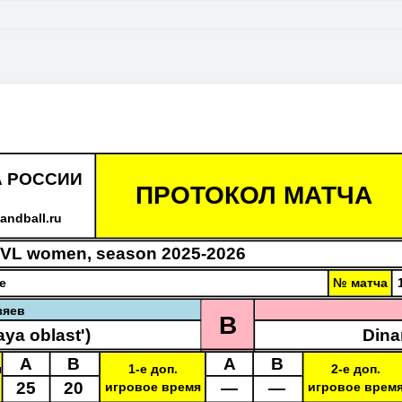
А РОССИИ
ПРОТОКОЛ МАТЧА
ndball.ru
, VL women, season 2025-2026
ce
№ матча
зяев
B
ya oblast')
Dina
A
B
A
B
я
1-е доп.
2-е доп.
25
20
—
—
игровое время
игровое врем