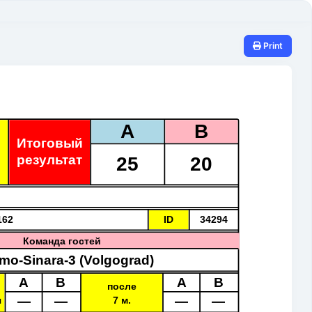
Print
A
B
Итоговый
25
20
результат
162
ID
34294
Команда гостей
mo-Sinara-3 (Volgograd)
A
B
A
B
после
—
—
—
—
я
7 м.