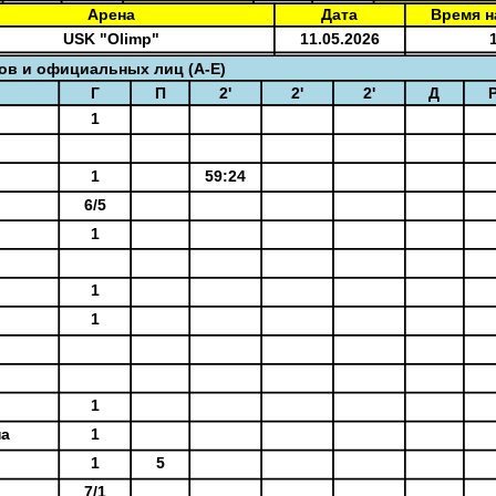
Арена
Дата
Время н
USK "Olimp"
11.05.2026
в и официальных лиц (A-E)
Г
П
2'
2'
2'
Д
1
1
59:24
6/5
1
1
1
1
на
1
1
5
7/1