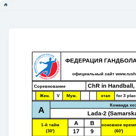
ФЕДЕРАЦИЯ ГАНДБОЛ
официальный сайт www.rusha
ChR in Handball
Соревнование
Жен.
V
Муж.
этап
for 3 pla
Команда хо
A
Lada-2 (Samarska
A
B
1-й тайм
основное врем
17
9
(30')
(60')