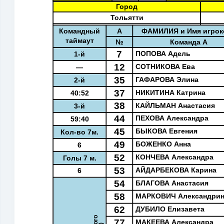
Город
Тольятти
Командный
A
ФАМИЛИЯ и Имя игроко
таймаут
№
Команда A
7
ПОПОВА Адель
1-й
12
СОТНИКОВА Ева
—
35
ГАФАРОВА Элина
2-й
37
НИКИТИНА Катрина
40:52
38
КАЙЛЬМАН Анастасия
3-й
44
ПЕХОВА Александра
59:40
45
БЫКОВА Евгения
Кол-во 7м.
49
БОЖЕНКО Анна
6
52
КОНЧЕВА Александра
Голы 7 м.
53
АЙДАРБЕКОВА Карина
6
54
БЛАГОВА Анастасия
58
МАРКОВИЧ Александри
62
ДУБИЛО Елизавета
77
МАКЕЕВА Александра